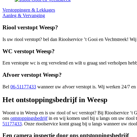
Verstoppingen & Lekkages
Aanleg & Vervanging
Riool verstopt Weesp?
Is uw riool verstopt? bel dan Rioolservice ’t Gooi en Vechtstreek! Wi
WC verstopt Weesp?
Een verstopte wc is erg vervelend en wilt u graag snel verholpen heb
Afvoer verstopt Weesp?
Bel
06-51177433
wanneer uw afvoer verstopt is. Wij werken 24/7 en
Het ontstoppingsbedrijf in Weesp
Woont u in Weesp en is uw riool of wc verstopt? Bij Rioolservice ‘t G
ons
ontstoppingsbedrijf
in en wij komen snel bij u langs om uw riool 
51177433
. Onze rioolservice komt graag bij u langs wanneer uw riool
Een camera inspectie door ons ontstoppingsbedrijf