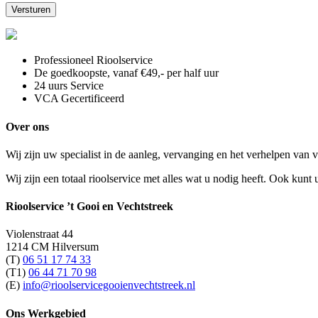
Professioneel Rioolservice
De goedkoopste, vanaf €49,- per half uur
24 uurs Service
VCA Gecertificeerd
Over ons
Wij zijn uw specialist in de aanleg, vervanging en het verhelpen van v
Wij zijn een totaal rioolservice met alles wat u nodig heeft. Ook kun
Rioolservice ’t Gooi en Vechtstreek
Violenstraat 44
1214 CM Hilversum
(T)
06 51 17 74 33
(T1)
06 44 71 70 98
(E)
info@rioolservicegooienvechtstreek.nl
Ons Werkgebied