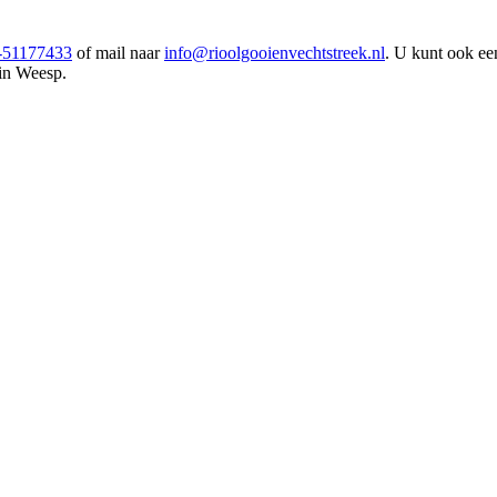
-51177433
of mail naar
info@rioolgooienvechtstreek.nl
. U kunt ook een
 in Weesp.