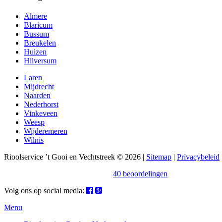
Almere
Blaricum
Bussum
Breukelen
Huizen
Hilversum
Laren
Mijdrecht
Naarden
Nederhorst
Vinkeveen
Weesp
Wijderemeren
Wilnis
Rioolservice ’t Gooi en Vechtstreek © 2026 |
Sitemap
|
Privacybeleid
Beoordeling
door klanten:
4,9
/
5
|
40
beoordelingen
Volg ons op social media:
Menu