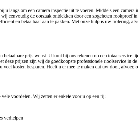
bij u langs om een camera inspectie uit te voeren. Middels een camera
wij eenvoudig de oorzaak ontdekken door een zogeheten rookproef in t
ciënt en betaalbaar aan te pakken. Met onze hulp is uw riolering, afvo
n betaalbare prijs wenst. U kunt bij ons rekenen op een totaalservice ti
et deze prijzen zijn wij de goedkoopste professionele rioolservice in 
t u veel kosten besparen. Heeft u er mee te maken dat uw riool, afvoer, 
ele voordelen. Wij zetten er enkele voor u op een rij:
es verhelpen